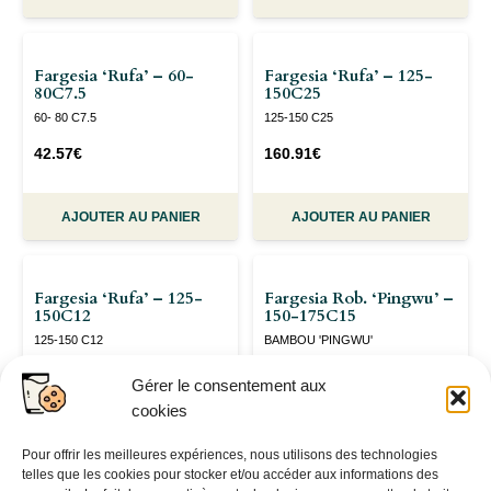
Fargesia ‘Rufa’ – 60-
Fargesia ‘Rufa’ – 125-
80C7.5
150C25
60- 80 C7.5
125-150 C25
42.57
€
160.91
€
AJOUTER AU PANIER
AJOUTER AU PANIER
Fargesia ‘Rufa’ – 125-
Fargesia Rob. ‘Pingwu’ –
150C12
150-175C15
125-150 C12
BAMBOU 'PINGWU'
61.23
€
150-175 C15
Gérer le consentement aux
cookies
114.77
€
Pour offrir les meilleures expériences, nous utilisons des technologies
AJOUTER AU PANIER
AJOUTER AU PANIER
telles que les cookies pour stocker et/ou accéder aux informations des