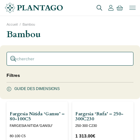
Accueil
/
Bambou
Bambou
Filtres
GUIDE DES DIMENSIONS
Fargesia Nitida ‘Gansu’ –
Fargesia ‘Rufa’ – 250-
80-100C5
300C230
FARGESIA NITIDA 'GANSU'
250-300 C230
1 313.00
€
80-100 C5