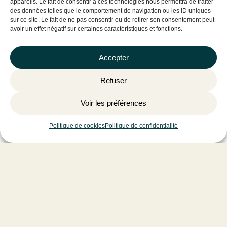
appareils. Le fait de consentir à ces technologies nous permettra de traiter
des données telles que le comportement de navigation ou les ID uniques
sur ce site. Le fait de ne pas consentir ou de retirer son consentement peut
Fargesia Rob. ‘Pingwu’ –
Fargesia Rob. ‘Pingwu’ –
avoir un effet négatif sur certaines caractéristiques et fonctions.
100-125C10
175-200C30
BAMBOU 'PINGWU'
BAMBOU 'PINGWU'
Accepter
100-125 C10
175-200 C30
Refuser
55.55
€
139.38
€
Voir les préférences
AJOUTER AU PANIER
AJOUTER AU PANIER
Politique de cookies
Politique de confidentialité
Fargesia Rob.
Fargesia Rob. ‘Campbell’
‘Formidable’ – 80-100C5
– 200-250C30
FARGESIA ROB. 'FORMIDABLE'
BAMBOU,
80-100 C5
200-250 C30
34.89
€
193.66
€