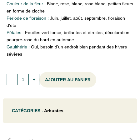
Couleur de la fleur :
Blanc, rose, blanc, rose blanc, petites fleurs
en forme de cloche
Période de floraison :
Juin, juillet, août, septembre, floraison
d'été
Pétales :
Feuilles vert foncé, brillantes et étroites, décoloration
pourpre-rose du bord en automne
Gaulthérie :
Oui, besoin d'un endroit bien pendant des hivers
sévères
quantité
AJOUTER AU PANIER
de
Abelia
CATÉGORIES :
Arbustes
grand.
'Prostrata'
- 40-