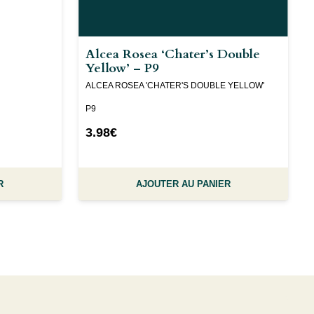
Alcea Rosea ‘Chater’s Double
Yellow’ – P9
ALCEA ROSEA 'CHATER'S DOUBLE YELLOW'
P9
3.98
€
R
AJOUTER AU PANIER