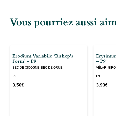
Vous pourriez aussi a
Erodium Variabile ‘Bishop’s
Erysimum
Form’ – P9
– P9
BEC DE CICOGNE, BEC DE GRUE
VÉLAR, GIR
P9
P9
3.50
€
3.93
€