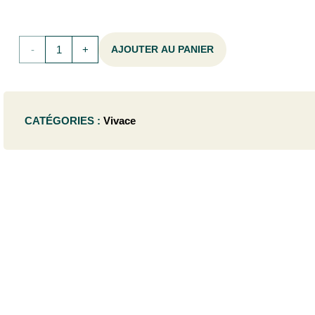
quantité
AJOUTER AU PANIER
de
Arabis
CATÉGORIES :
Vivace
blepharophylla
- P9