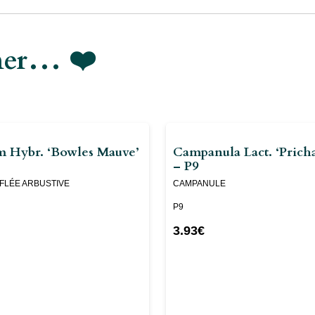
imer… ❤️
 Hybr. ‘Bowles Mauve’
Campanula Lact. ‘Pricha
– P9
OFLÉE ARBUSTIVE
CAMPANULE
P9
3.93
€