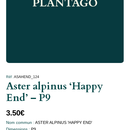
Réf :
ASAHEND_124
Aster alpinus ‘Happy
End’ – P9
3.50
€
Nom commun :
ASTER ALPINUS 'HAPPY END'
Dimensions :
P9