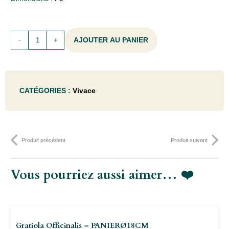
quantité
AJOUTER AU PANIER
de
Aster
CATÉGORIES :
Vivace
alpinus
'Happy
End'
Produit précédent
Produit suivant
- P9
Vous pourriez aussi aimer… ❤️
Gratiola Officinalis – PANIERØ18CM