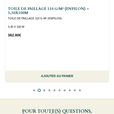
-
TOILE DE PAILLAGE 110 G/M² (ENPILON) –
3,30X100M
60CM
TOILE DE PAILLAGE 110 G-M² (ENPILON)
3,30 X 100 M
362.80
€
AJOUTER AU PANIER
POUR TOUTE(S) QUESTIONS,