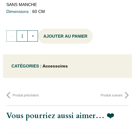
SANS MANCHE
Dimensions :
60 CM
quantité
AJOUTER AU PANIER
de
BALAI
CATÉGORIES :
Accessoires
À
FEUILLAGE
60CM
Produit précédent
Produit suivant
POLYAMIDE
26T
Vous pourriez aussi aimer… ❤️
SANS
MANCHE