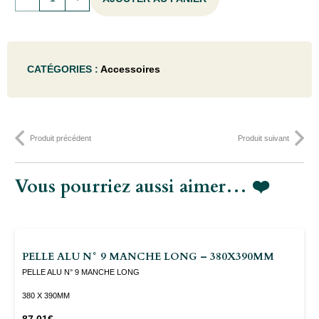
de
BIRCH
CATÉGORIES :
Accessoires
GRAISSE
POUR
POMPE
Produit précédent
Produit suivant
35ML
-
Vous pourriez aussi aimer… ❤️
35ML
PELLE ALU N° 9 MANCHE LONG – 380X390MM
PELLE ALU N° 9 MANCHE LONG
380 X 390MM
87.01
€