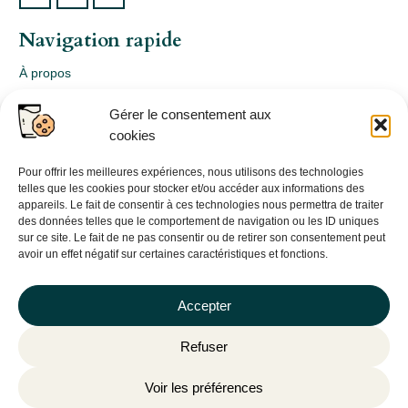
Navigation rapide
À propos
Webshop
Gérer le consentement aux
Nos produits
cookies
Conception
Consultation
Pour offrir les meilleures expériences, nous utilisons des technologies
telles que les cookies pour stocker et/ou accéder aux informations des
Contact
appareils. Le fait de consentir à ces technologies nous permettra de traiter
des données telles que le comportement de navigation ou les ID uniques
Informations légales
sur ce site. Le fait de ne pas consentir ou de retirer son consentement peut
avoir un effet négatif sur certaines caractéristiques et fonctions.
Mentions légales
Politique de confidentialité
Accepter
Politique de cookies (UE)
Refuser
CGV
Voir les préférences
©
Plantago
– 2026 | Site internet réalisé par l’agence web
Hé-