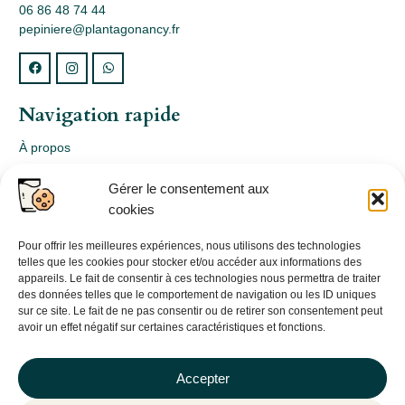
06 86 48 74 44
pepiniere@plantagonancy.fr
Navigation rapide
À propos
Webshop
Gérer le consentement aux
Nos produits
cookies
Conception
Consultation
Pour offrir les meilleures expériences, nous utilisons des technologies
telles que les cookies pour stocker et/ou accéder aux informations des
Contact
appareils. Le fait de consentir à ces technologies nous permettra de traiter
des données telles que le comportement de navigation ou les ID uniques
Informations légales
sur ce site. Le fait de ne pas consentir ou de retirer son consentement peut
avoir un effet négatif sur certaines caractéristiques et fonctions.
Mentions légales
Politique de confidentialité
Accepter
Politique de cookies (UE)