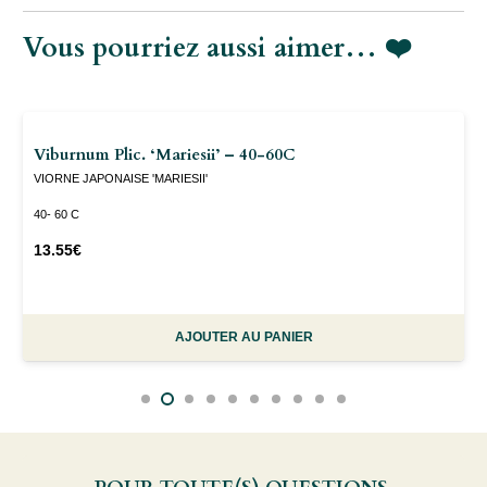
- 30-
Vous pourriez aussi aimer… ❤️
40C
Viburnum Plic. ‘Mariesii’ – 40-60C
VIORNE JAPONAISE 'MARIESII'
40- 60 C
13.55
€
AJOUTER AU PANIER