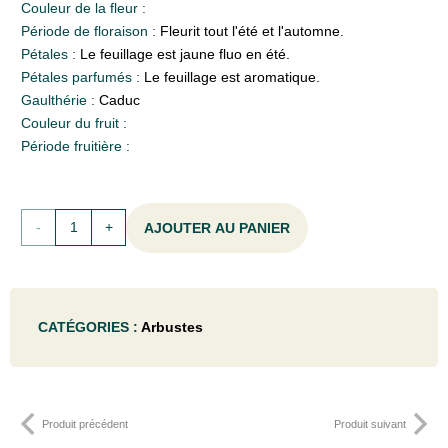
Couleur de la fleur :
Période de floraison :
Fleurit tout l'été et l'automne.
Pétales :
Le feuillage est jaune fluo en été.
Pétales parfumés :
Le feuillage est aromatique.
Gaulthérie :
Caduc
Couleur du fruit :
Période fruitière :
quantité
AJOUTER AU PANIER
de
Caryopteris
CATÉGORIES :
Arbustes
cland.
'Hint
of
Produit précédent
Produit suivant
Gold'®