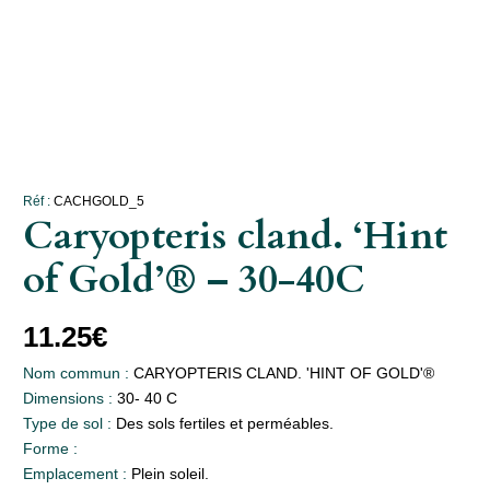
Réf :
CACHGOLD_5
Caryopteris cland. ‘Hint
of Gold’® – 30-40C
11.25
€
Nom commun :
CARYOPTERIS CLAND. 'HINT OF GOLD'®
Dimensions :
30- 40 C
Type de sol :
Des sols fertiles et perméables.
Forme :
Emplacement :
Plein soleil.