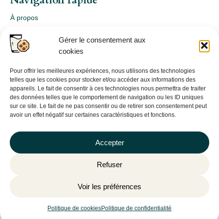
Navigation rapide
À propos
Webshop
Gérer le consentement aux
Nos produits
cookies
Conception
Consultation
Pour offrir les meilleures expériences, nous utilisons des technologies
telles que les cookies pour stocker et/ou accéder aux informations des
Contact
appareils. Le fait de consentir à ces technologies nous permettra de traiter
des données telles que le comportement de navigation ou les ID uniques
Informations légales
sur ce site. Le fait de ne pas consentir ou de retirer son consentement peut
avoir un effet négatif sur certaines caractéristiques et fonctions.
Mentions légales
Politique de confidentialité
Accepter
Politique de cookies (UE)
Refuser
CGV
Voir les préférences
©
Plantago
– 2026 | Site internet réalisé par l’agence web
Hé-
site pas
Politique de cookies
Politique de confidentialité