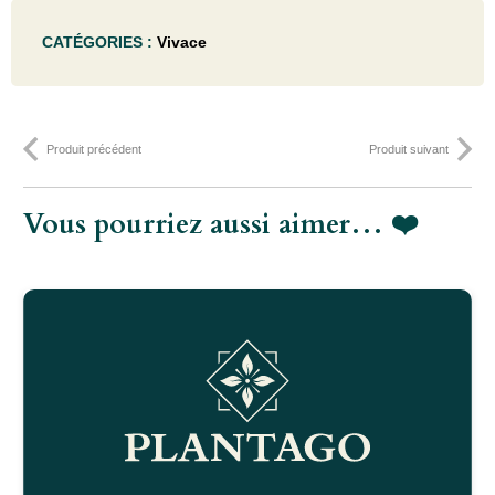
Crambe
CATÉGORIES :
Vivace
maritima
- P9
Produit précédent
Produit suivant
Vous pourriez aussi aimer… ❤️