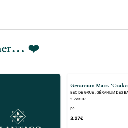
imer… ❤️
Geranium Macr. ‘Czakor
BEC DE GRUE , GÉRANIUM DES B
''CZAKOR'
P9
3.27
€