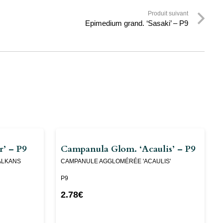
Produit suivant
Epimedium grand. ‘Sasaki’ – P9
’ – P9
Campanula Glom. ‘Acaulis’ – P9
ALKANS
CAMPANULE AGGLOMÉRÉE 'ACAULIS'
P9
2.78
€