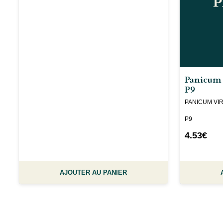
Panicum 
P9
PANICUM VIRG
P9
4.53
€
AJOUTER AU PANIER