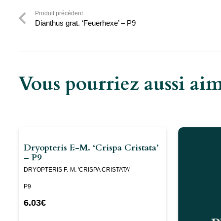
Produit précédent
Dianthus grat. ‘Feuerhexe’ – P9
Vous pourriez aussi a
Dryopteris F.-M. ‘Crispa Cristata’
– P9
DRYOPTERIS F.-M. 'CRISPA CRISTATA'
P9
6.03
€