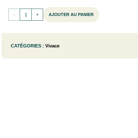
quantité
AJOUTER AU PANIER
de
Epimedium
CATÉGORIES :
Vivace
grand.
'Purple
Pixie'®
- P9