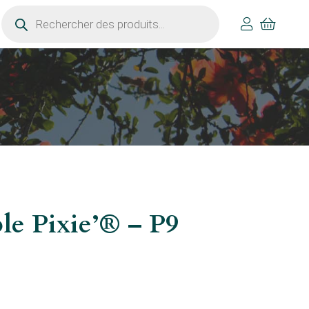
Recherche
de
produits
le Pixie’® – P9