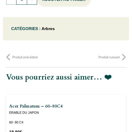
de
Fagus
CATÉGORIES :
Arbres
sylvatica
-
200X100X40QUICKHEDGE
Produit précédent
Produit suivant
Vous pourriez aussi aimer… ❤️
Acer Palmatum – 60-80C4
ERABLE DU JAPON
60- 80 C4
19.80
€