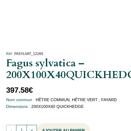
Réf :
FASYLVAT_12265
Fagus sylvatica –
200X100X40QUICKHED
397.58
€
Nom commun :
HÊTRE COMMUN, HÊTRE VERT ; FAYARD
Dimensions :
200X100X40 QUICKHEDGE
quantité
AJOUTER AU PANIER