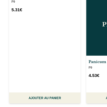
P9
5.31
€
Panicum 
P9
4.53
€
AJOUTER AU PANIER