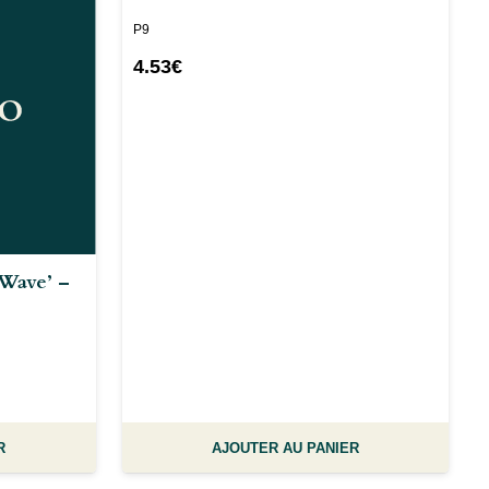
P9
4.53
€
 Wave’ –
R
AJOUTER AU PANIER