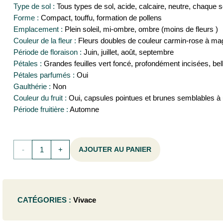
Type de sol :
Tous types de sol, acide, calcaire, neutre, chaque s
Forme :
Compact, touffu, formation de pollens
Emplacement :
Plein soleil, mi-ombre, ombre (moins de fleurs )
Couleur de la fleur :
Fleurs doubles de couleur carmin-rose à ma
Période de floraison :
Juin, juillet, août, septembre
Pétales :
Grandes feuilles vert foncé, profondément incisées, be
Pétales parfumés :
Oui
Gaulthérie :
Non
Couleur du fruit :
Oui, capsules pointues et brunes semblables à 
Période fruitière :
Automne
quantité
AJOUTER AU PANIER
de
Geranium
CATÉGORIES :
Vivace
hybr.
'Patricia'