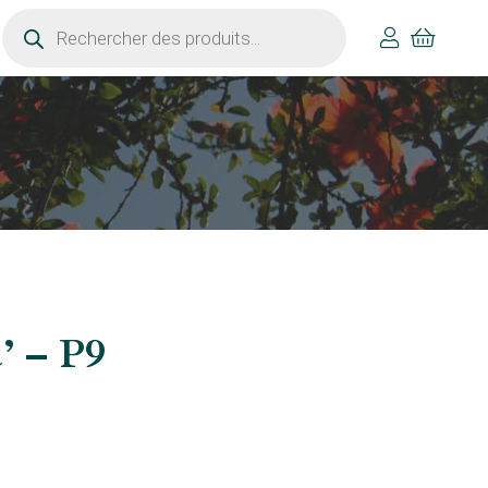
Recherche
de
produits
’ – P9