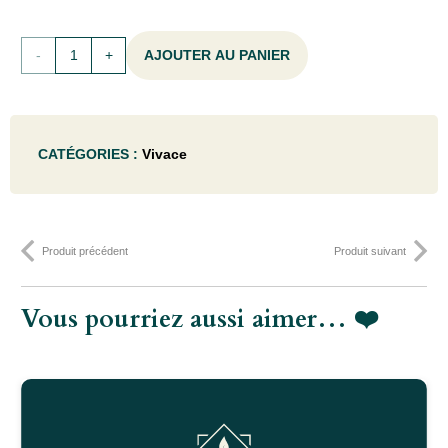
quantité
AJOUTER AU PANIER
de
Geranium
CATÉGORIES :
Vivace
js
'Matu
Vu' -
Produit précédent
Produit suivant
P9
Vous pourriez aussi aimer… ❤️