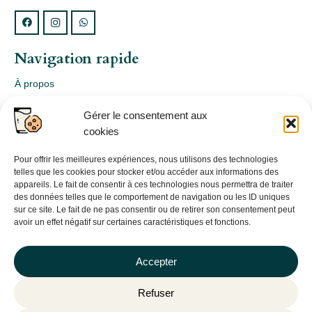
Navigation rapide
À propos
Webshop
Gérer le consentement aux
Nos produits
cookies
Conception
Consultation
Pour offrir les meilleures expériences, nous utilisons des technologies
telles que les cookies pour stocker et/ou accéder aux informations des
Contact
appareils. Le fait de consentir à ces technologies nous permettra de traiter
des données telles que le comportement de navigation ou les ID uniques
Informations légales
sur ce site. Le fait de ne pas consentir ou de retirer son consentement peut
avoir un effet négatif sur certaines caractéristiques et fonctions.
Mentions légales
Politique de confidentialité
Accepter
Politique de cookies (UE)
Refuser
CGV