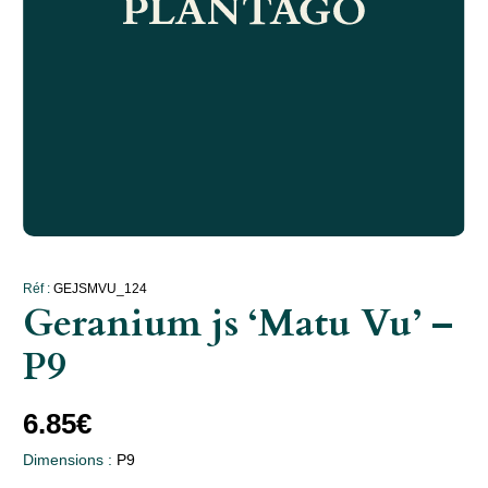
Réf :
GEJSMVU_124
Geranium js ‘Matu Vu’ –
P9
6.85
€
Dimensions :
P9