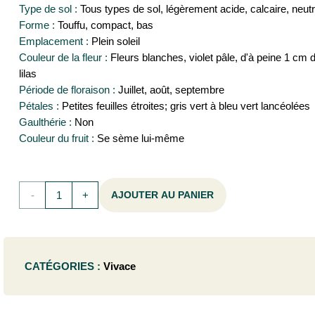
Type de sol :
Tous types de sol, légèrement acide, calcaire, neutr
Forme :
Touffu, compact, bas
Emplacement :
Plein soleil
Couleur de la fleur :
Fleurs blanches, violet pâle, d'à peine 1 cm 
lilas
Période de floraison :
Juillet, août, septembre
Pétales :
Petites feuilles étroites; gris vert à bleu vert lancéolées
Gaulthérie :
Non
Couleur du fruit :
Se sème lui-même
quantité
AJOUTER AU PANIER
de
Gypsophila
CATÉGORIES :
Vivace
hybr.
'Rosenschleier'