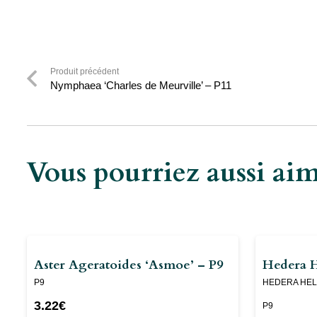
Produit précédent
Nymphaea ‘Charles de Meurville’ – P11
Vous pourriez aussi a
Aster Ageratoides ‘Asmoe’ – P9
Hedera H
P9
HEDERA HELI
3.22
€
P9