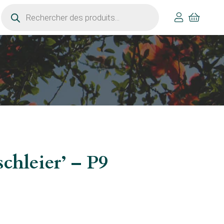
Recherche
de
produits
chleier’ – P9