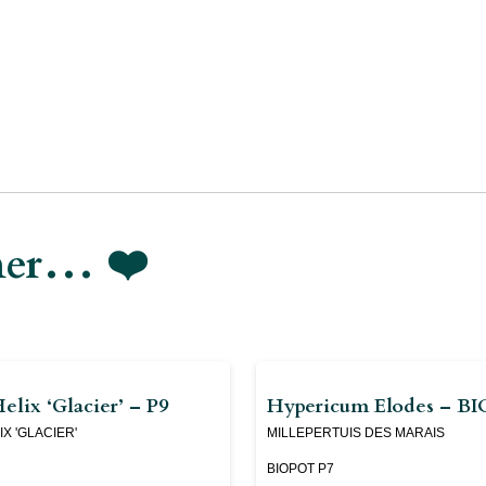
- P9
imer… ❤️
elix ‘Glacier’ – P9
Hypericum Elodes – B
X 'GLACIER'
MILLEPERTUIS DES MARAIS
BIOPOT P7