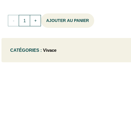
quantité
AJOUTER AU PANIER
de
Hedera
CATÉGORIES :
Vivace
helix
'Ivalace'
- P9