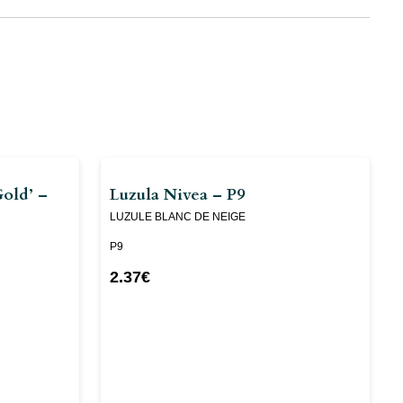
Gold’ –
Luzula Nivea – P9
LUZULE BLANC DE NEIGE
P9
2.37
€