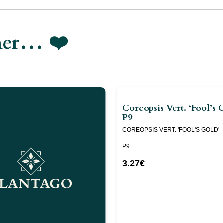
imer… ❤️
Coreopsis Vert. ‘Fool’s 
P9
COREOPSIS VERT. 'FOOL'S GOLD'
P9
3.27
€