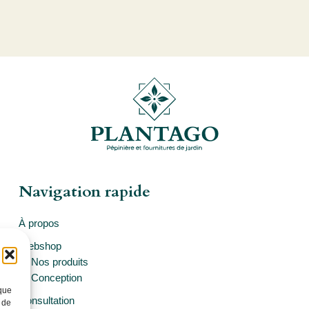
Navigation rapide
À propos
Webshop
Nos produits
Conception
 que
Consultation
 de