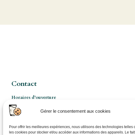
Contact
Horaires d’ouverture
Les Mercredis de 8h à 17h
Gérer le consentement aux cookies
Ouverture pro à 8h 5jours/7 (sur rendez-vous)
06 86 48 74 44
Pour offrir les meilleures expériences, nous utilisons des technologies telles
les cookies pour stocker et/ou accéder aux informations des appareils. Le fait
pepiniere@plantagonancy.fr