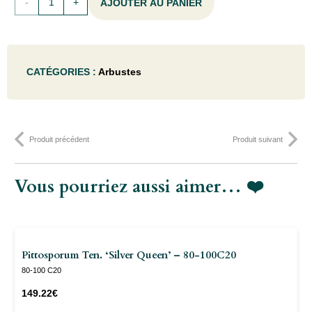
quantité
AJOUTER AU PANIER
de
Hibiscus
CATÉGORIES :
Arbustes
syr.
'Oiseau
Bleu'
Produit précédent
Produit suivant
(='blue
bird')
Vous pourriez aussi aimer… ❤️
- 40-
60C
Pittosporum Ten. ‘Silver Queen’ – 80-100C20
80-100 C20
149.22
€