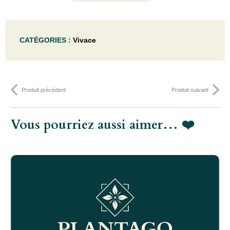
de
Hosta
CATÉGORIES :
Vivace
hybr.
'Blue
Mouse
Produit précédent
Produit suivant
Ears'
- P9
Vous pourriez aussi aimer… ❤️