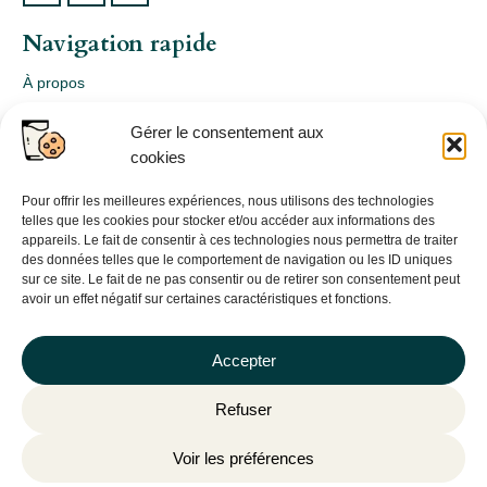
Navigation rapide
À propos
Webshop
Gérer le consentement aux
Nos produits
cookies
Conception
Consultation
Pour offrir les meilleures expériences, nous utilisons des technologies
telles que les cookies pour stocker et/ou accéder aux informations des
Contact
appareils. Le fait de consentir à ces technologies nous permettra de traiter
des données telles que le comportement de navigation ou les ID uniques
Informations légales
sur ce site. Le fait de ne pas consentir ou de retirer son consentement peut
avoir un effet négatif sur certaines caractéristiques et fonctions.
Mentions légales
Politique de confidentialité
Accepter
Politique de cookies (UE)
Refuser
CGV
Voir les préférences
©
Plantago
– 2026 | Site internet réalisé par l’agence web
Hé-