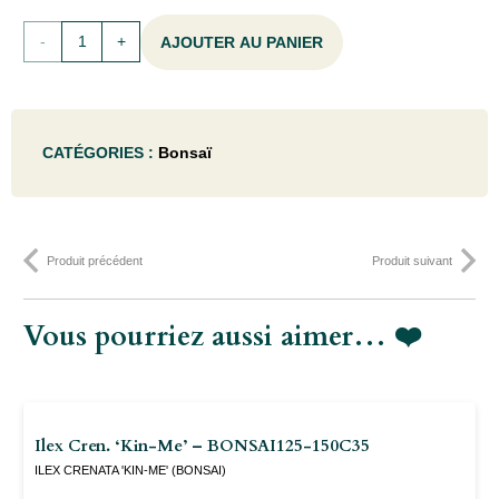
quantité
AJOUTER AU PANIER
de
Ilex
CATÉGORIES :
Bonsaï
cren.
'Green
Hedge'
Produit précédent
Produit suivant
-
BONSAI60-
Vous pourriez aussi aimer… ❤️
80COUPEC15
Ilex Cren. ‘Kin-Me’ – BONSAI125-150C35
ILEX CRENATA 'KIN-ME' (BONSAI)