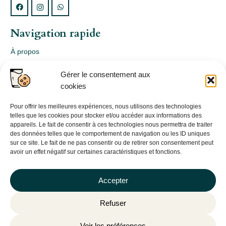
Navigation rapide
À propos
Webshop
Gérer le consentement aux
Nos produits
cookies
Conception
Consultation
Pour offrir les meilleures expériences, nous utilisons des technologies
telles que les cookies pour stocker et/ou accéder aux informations des
Contact
appareils. Le fait de consentir à ces technologies nous permettra de traiter
des données telles que le comportement de navigation ou les ID uniques
Informations légales
sur ce site. Le fait de ne pas consentir ou de retirer son consentement peut
avoir un effet négatif sur certaines caractéristiques et fonctions.
Mentions légales
Politique de confidentialité
Accepter
Politique de cookies (UE)
Refuser
CGV
Voir les préférences