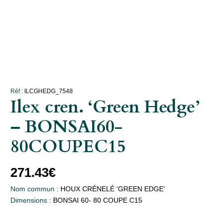
Réf :
ILCGHEDG_7548
Ilex cren. ‘Green Hedge’
– BONSAI60-
80COUPEC15
271.43
€
Nom commun :
HOUX CRÉNELÉ 'GREEN EDGE'
Dimensions :
BONSAI 60- 80 COUPE C15