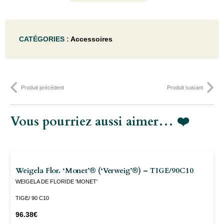
de
LAME
CATÉGORIES :
Accessoires
POUR
FELCO
600 -
Produit précédent
Produit suivant
160MM
Vous pourriez aussi aimer… ❤️
Weigela Flor. ‘Monet’® (‘verweig’®) – TIGE/90C10
WEIGELA DE FLORIDE 'MONET'
TIGE/ 90 C10
96.38
€