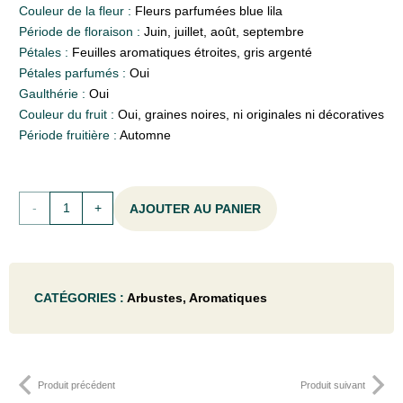
Couleur de la fleur :
Fleurs parfumées blue lila
Période de floraison :
Juin, juillet, août, septembre
Pétales :
Feuilles aromatiques étroites, gris argenté
Pétales parfumés :
Oui
Gaulthérie :
Oui
Couleur du fruit :
Oui, graines noires, ni originales ni décoratives
Période fruitière :
Automne
quantité
AJOUTER AU PANIER
de
Lavandula
CATÉGORIES :
Arbustes
,
Aromatiques
ang.
'Hidcote'
-
Produit précédent
Produit suivant
C1.5