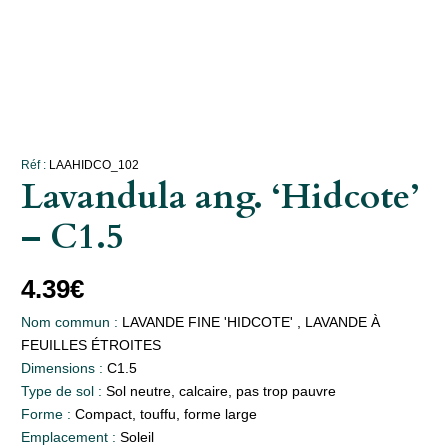
Réf :
LAAHIDCO_102
Lavandula ang. ‘Hidcote’
– C1.5
4.39
€
Nom commun :
LAVANDE FINE 'HIDCOTE' , LAVANDE À
FEUILLES ÉTROITES
Dimensions :
C1.5
Type de sol :
Sol neutre, calcaire, pas trop pauvre
Forme :
Compact, touffu, forme large
Emplacement :
Soleil