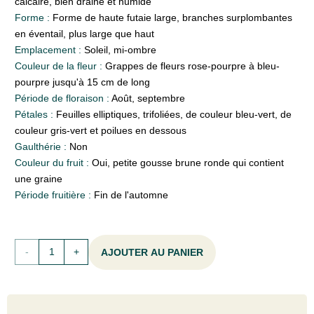
calcaire, bien drainé et humide
Forme :
Forme de haute futaie large, branches surplombantes
en éventail, plus large que haut
Emplacement :
Soleil, mi-ombre
Couleur de la fleur :
Grappes de fleurs rose-pourpre à bleu-
pourpre jusqu'à 15 cm de long
Période de floraison :
Août, septembre
Pétales :
Feuilles elliptiques, trifoliées, de couleur bleu-vert, de
couleur gris-vert et poilues en dessous
Gaulthérie :
Non
Couleur du fruit :
Oui, petite gousse brune ronde qui contient
une graine
Période fruitière :
Fin de l'automne
quantité
AJOUTER AU PANIER
de
Lespedeza