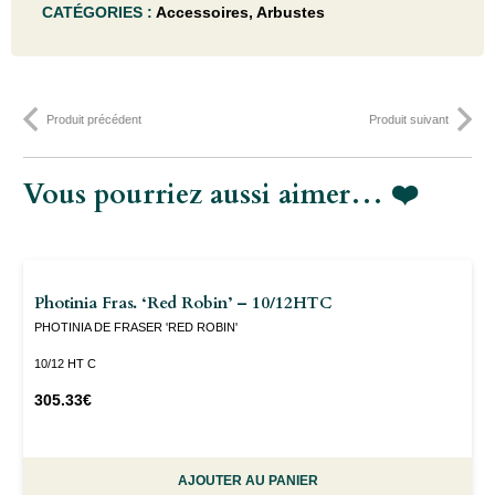
CATÉGORIES :
Accessoires
,
Arbustes
thunbergii
(=desmodium
pend.)
Produit précédent
Produit suivant
- 40-
50C
Vous pourriez aussi aimer… ❤️
Photinia Fras. ‘Red Robin’ – 10/12HTC
PHOTINIA DE FRASER 'RED ROBIN'
10/12 HT C
305.33
€
AJOUTER AU PANIER