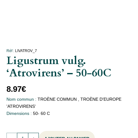
Réf :
LIVATROV_7
Ligustrum vulg.
‘Atrovirens’ – 50-60C
8.97
€
Nom commun :
TROÈNE COMMUN , TROÈNE D'EUROPE
'ATROVIRENS'
Dimensions :
50- 60 C
quantité