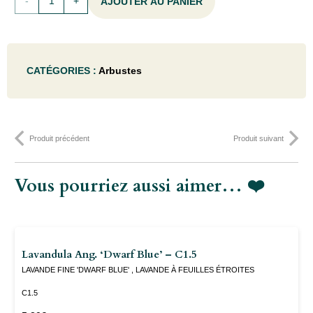
AJOUTER AU PANIER
de
Ligustrum
CATÉGORIES :
Arbustes
vulg.
'Atrovirens'
- 50-
Produit précédent
Produit suivant
60C
Vous pourriez aussi aimer… ❤️
Lavandula Ang. ‘Dwarf Blue’ – C1.5
LAVANDE FINE 'DWARF BLUE' , LAVANDE À FEUILLES ÉTROITES
C1.5