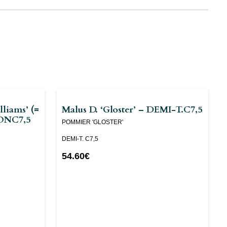
liams’ (=
Malus D. ‘Gloster’ – DEMI-T.C7,5
SONC7,5
POMMIER 'GLOSTER'
DEMI-T. C7,5
54.60
€