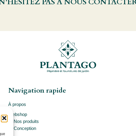
 N’HÉSITEZ PAS À NOUS CONTACTE
Navigation rapide
À propos
Webshop
Nos produits
Conception
 que