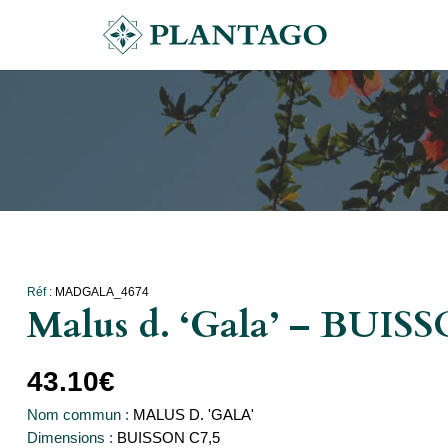
Réf :
MADGALA_4674
Malus d. ‘Gala’ – BUIS
43.10
€
Nom commun :
MALUS D. 'GALA'
Dimensions :
BUISSON C7,5