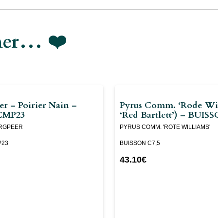
imer… ❤️
r – Poirier Nain –
Pyrus Comm. ‘Rode Wil
CMP23
‘red Bartlett’) – BUIS
RGPEER
PYRUS COMM. 'ROTE WILLIAMS'
P23
BUISSON C7,5
43.10
€