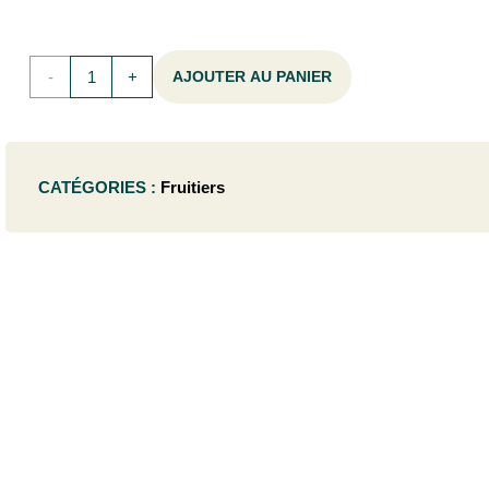
quantité
AJOUTER AU PANIER
de
Malus
CATÉGORIES :
Fruitiers
d.
'Gala'
-
BUISSONC7,5