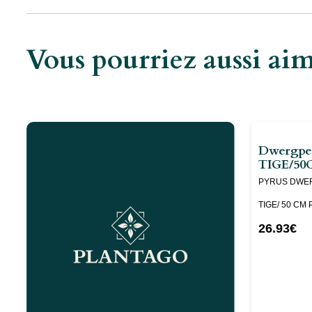
Vous pourriez aussi a
Dwergpee
TIGE/50
,
PYRUS DWE
TIGE/ 50 CM 
26.93
€