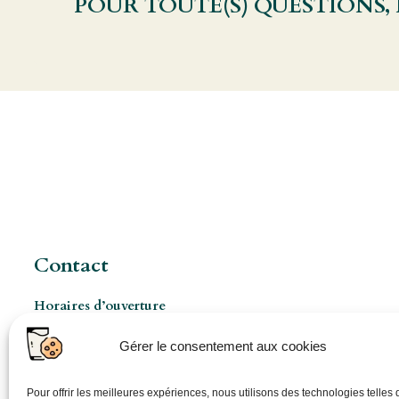
POUR TOUTE(S) QUESTIONS,
Contact
Horaires d’ouverture
Les Mercredis de 8h à 17h
Gérer le consentement aux cookies
Ouverture pro à 8h 5jours/7 (sur rendez-vous)
06 86 48 74 44
Pour offrir les meilleures expériences, nous utilisons des technologies telles