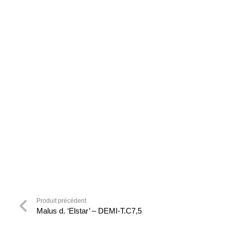
Produit précédent
Malus d. ‘Elstar’ – DEMI-T.C7,5