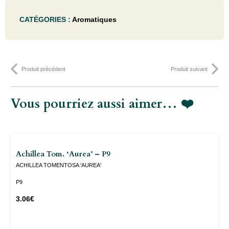
Mentha
CATÉGORIES :
Aromatiques
requienii
- P9
Produit précédent
Produit suivant
Vous pourriez aussi aimer… ❤️
Achillea Tom. ‘Aurea’ – P9
ACHILLEA TOMENTOSA 'AUREA'
P9
3.06
€