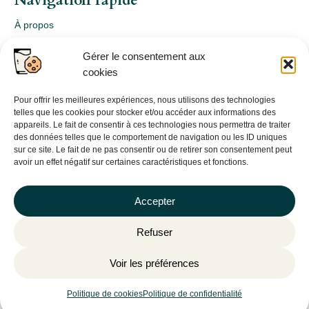
Navigation rapide
À propos
Webshop
Gérer le consentement aux
Nos produits
cookies
Conception
Consultation
Pour offrir les meilleures expériences, nous utilisons des technologies
telles que les cookies pour stocker et/ou accéder aux informations des
Contact
appareils. Le fait de consentir à ces technologies nous permettra de traiter
des données telles que le comportement de navigation ou les ID uniques
Informations légales
sur ce site. Le fait de ne pas consentir ou de retirer son consentement peut
avoir un effet négatif sur certaines caractéristiques et fonctions.
Mentions légales
Politique de confidentialité
Accepter
Politique de cookies (UE)
Refuser
CGV
Voir les préférences
©
Plantago
– 2026 | Site internet réalisé par l’agence web
Hé-
site pas
Politique de cookies
Politique de confidentialité