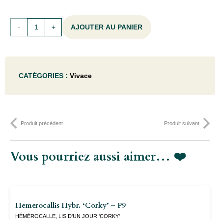
quantité
AJOUTER AU PANIER
de
Molinia
CATÉGORIES :
Vivace
arund.
'Mostenveld'
- P9
Produit précédent
Produit suivant
Vous pourriez aussi aimer… ❤️
Hemerocallis Hybr. ‘Corky’ – P9
HÉMÉROCALLE, LIS D'UN JOUR 'CORKY'