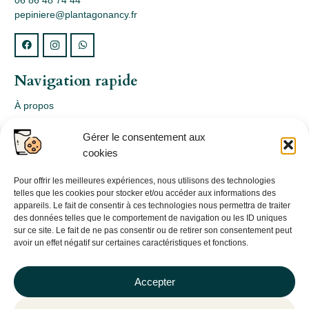
06 86 48 74 44
pepiniere@plantagonancy.fr
Navigation rapide
À propos
Webshop
Gérer le consentement aux
Nos produits
cookies
Conception
Consultation
Pour offrir les meilleures expériences, nous utilisons des technologies
telles que les cookies pour stocker et/ou accéder aux informations des
Contact
appareils. Le fait de consentir à ces technologies nous permettra de traiter
des données telles que le comportement de navigation ou les ID uniques
Informations légales
sur ce site. Le fait de ne pas consentir ou de retirer son consentement peut
avoir un effet négatif sur certaines caractéristiques et fonctions.
Mentions légales
Politique de confidentialité
Accepter
Politique de cookies (UE)