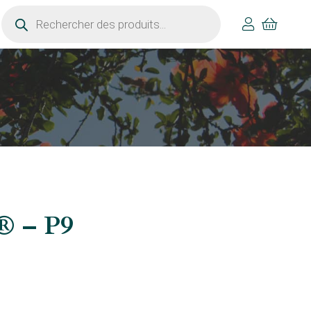
Recherche
de
produits
’® – P9