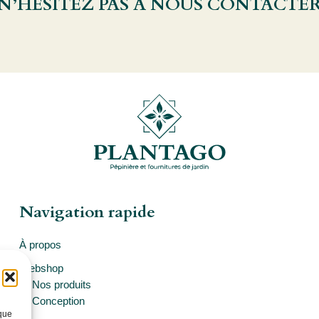
 N’HÉSITEZ PAS À NOUS CONTACTE
Navigation rapide
À propos
Webshop
Nos produits
Conception
 que