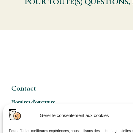
POUR TOUTE(S) QUESTIONS,
Contact
Horaires d’ouverture
Les Mercredis de 8h à 17h
Gérer le consentement aux cookies
Ouverture pro à 8h 5jours/7 (sur rendez-vous)
06 86 48 74 44
Pour offrir les meilleures expériences, nous utilisons des technologies telles