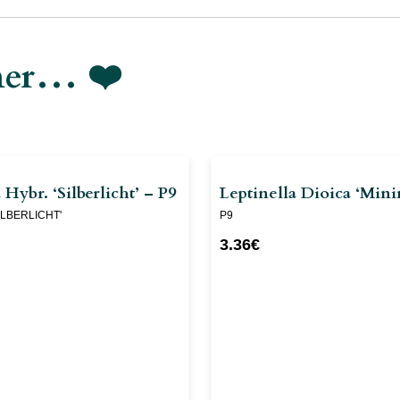
imer… ❤️
Hybr. ‘Silberlicht’ – P9
Leptinella Dioica ‘Mini
ILBERLICHT'
P9
3.36
€