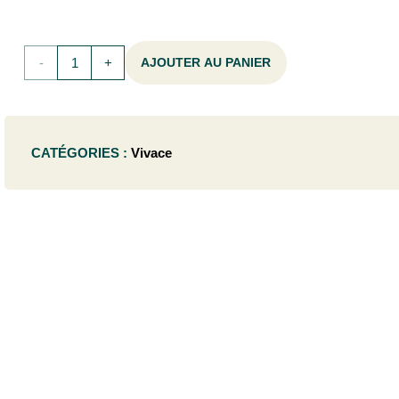
quantité
AJOUTER AU PANIER
de
Monarda
CATÉGORIES :
Vivace
hybr.
'Fireball'®
- P9