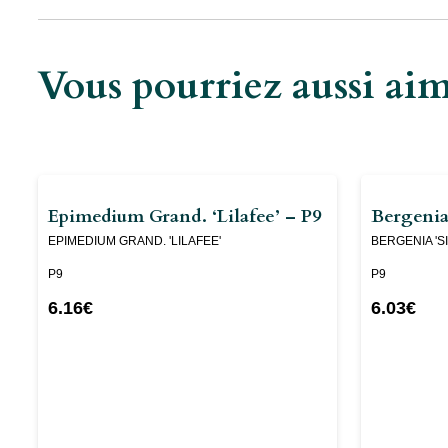
Vous pourriez aussi a
Epimedium Grand. ‘Lilafee’ – P9
Bergenia 
EPIMEDIUM GRAND. 'LILAFEE'
BERGENIA 'S
P9
P9
6.16
€
6.03
€