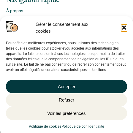
Navigation rapide
À propos
Webshop
Gérer le consentement aux
Nos produits
cookies
Conception
Consultation
Pour offrir les meilleures expériences, nous utilisons des technologies
telles que les cookies pour stocker et/ou accéder aux informations des
Contact
appareils. Le fait de consentir à ces technologies nous permettra de traiter
des données telles que le comportement de navigation ou les ID uniques
Informations légales
sur ce site. Le fait de ne pas consentir ou de retirer son consentement peut
avoir un effet négatif sur certaines caractéristiques et fonctions.
Mentions légales
Politique de confidentialité
Accepter
Politique de cookies (UE)
Refuser
CGV
Voir les préférences
©
Plantago
– 2026 | Site internet réalisé par l’agence web
Hé-
site pas
Politique de cookies
Politique de confidentialité