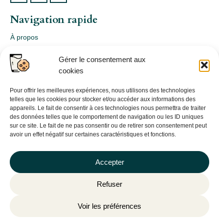
Navigation rapide
À propos
Webshop
Gérer le consentement aux
Nos produits
cookies
Conception
Consultation
Pour offrir les meilleures expériences, nous utilisons des technologies
telles que les cookies pour stocker et/ou accéder aux informations des
Contact
appareils. Le fait de consentir à ces technologies nous permettra de traiter
des données telles que le comportement de navigation ou les ID uniques
Informations légales
sur ce site. Le fait de ne pas consentir ou de retirer son consentement peut
avoir un effet négatif sur certaines caractéristiques et fonctions.
Mentions légales
Politique de confidentialité
Accepter
Politique de cookies (UE)
Refuser
CGV
Voir les préférences
©
Plantago
– 2026 | Site internet réalisé par l’agence web
Hé-