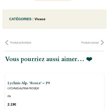
de
Nepeta
CATÉGORIES :
Vivace
faas.
'Dropmore'
- P9
Produit précédent
Produit suivant
Vous pourriez aussi aimer… ❤️
Lychnis Alp. ‘Rosea’ – P9
LYCHNIS ALPINA 'ROSEA'
P9
2.19
€