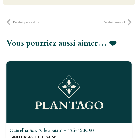
- P9
Produit précédent
Produit suivant
Vous pourriez aussi aimer… ❤️
Camellia Sas. ‘Cleopatra’ – 125-150C90
CAMELLIA SAS. 'CLEOPATRA'