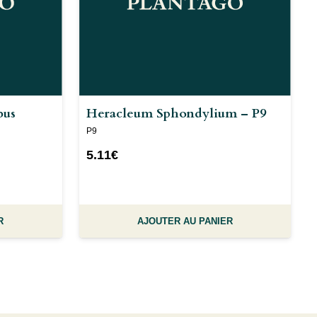
bus
Heracleum Sphondylium – P9
P9
5.11
€
R
AJOUTER AU PANIER