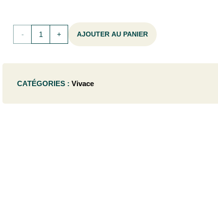
quantité
AJOUTER AU PANIER
de
Paeonia
CATÉGORIES :
Vivace
lact.
'Alexander
Fleming'
(d) -
C1