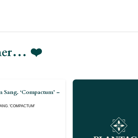
imer… ❤️
m Sang. ‘Compactum’ –
ANG. 'COMPACTUM'