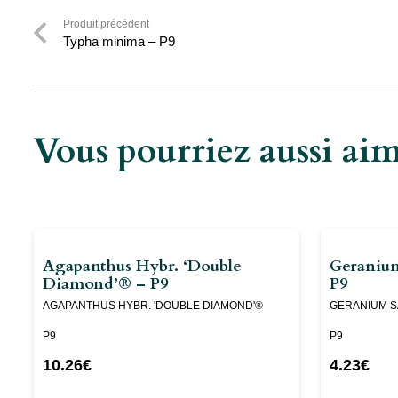
Produit précédent
Typha minima – P9
Vous pourriez aussi a
Agapanthus Hybr. ‘Double
Geraniu
Diamond’® – P9
P9
AGAPANTHUS HYBR. 'DOUBLE DIAMOND'®
GERANIUM S
P9
P9
10.26
€
4.23
€