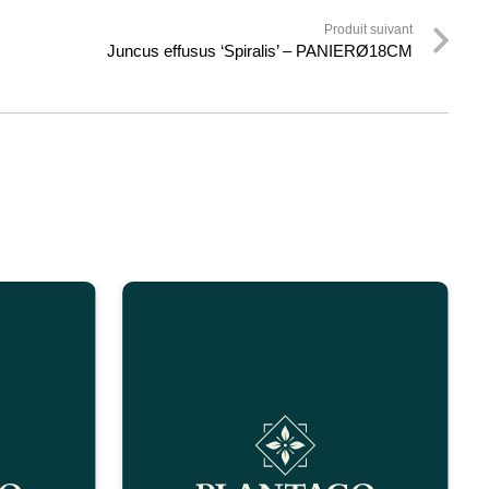
Produit suivant
Juncus effusus ‘Spiralis’ – PANIERØ18CM