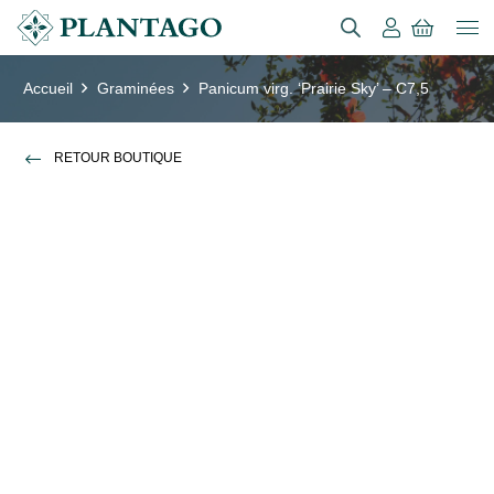
Accueil
Graminées
Panicum virg. ‘Prairie Sky’ – C7,5
RETOUR BOUTIQUE