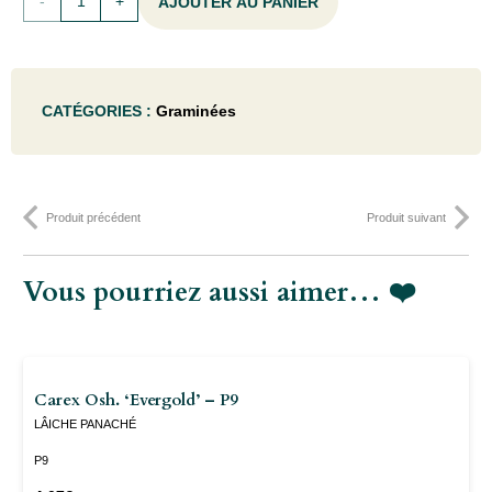
AJOUTER AU PANIER
de
Panicum
CATÉGORIES :
Graminées
virg.
'Prairie
Sky' -
Produit précédent
Produit suivant
C7,5
Vous pourriez aussi aimer… ❤️
Carex Osh. ‘Evergold’ – P9
LÂICHE PANACHÉ
P9