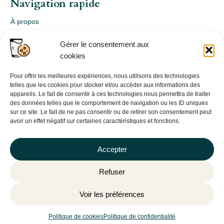
Navigation rapide
À propos
Webshop
Gérer le consentement aux
Nos produits
cookies
Conception
Consultation
Pour offrir les meilleures expériences, nous utilisons des technologies
telles que les cookies pour stocker et/ou accéder aux informations des
Contact
appareils. Le fait de consentir à ces technologies nous permettra de traiter
des données telles que le comportement de navigation ou les ID uniques
Informations légales
sur ce site. Le fait de ne pas consentir ou de retirer son consentement peut
avoir un effet négatif sur certaines caractéristiques et fonctions.
Mentions légales
Politique de confidentialité
Accepter
Politique de cookies (UE)
Refuser
CGV
Voir les préférences
©
Plantago
– 2026 | Site internet réalisé par l’agence web
Hé-
Politique de cookies
Politique de confidentialité
site pas