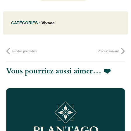
de
Papaver
CATÉGORIES :
Vivace
or.
'Royal
Wedding'
Produit précédent
Produit suivant
- P9
Vous pourriez aussi aimer… ❤️