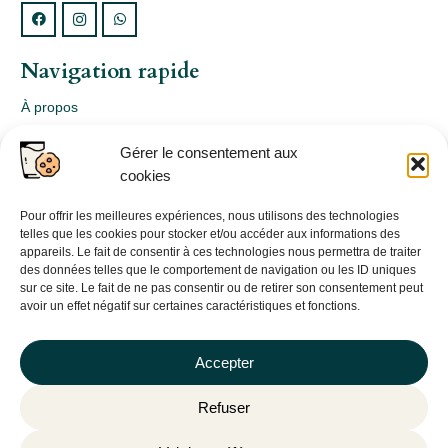
Navigation rapide
À propos
Webshop
Gérer le consentement aux
Nos produits
cookies
Conception
Consultation
Pour offrir les meilleures expériences, nous utilisons des technologies
telles que les cookies pour stocker et/ou accéder aux informations des
Contact
appareils. Le fait de consentir à ces technologies nous permettra de traiter
des données telles que le comportement de navigation ou les ID uniques
Informations légales
sur ce site. Le fait de ne pas consentir ou de retirer son consentement peut
avoir un effet négatif sur certaines caractéristiques et fonctions.
Mentions légales
Politique de confidentialité
Accepter
Politique de cookies (UE)
Refuser
CGV