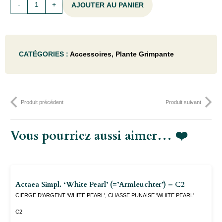
quantité
AJOUTER AU PANIER
de
Parthenocissus
CATÉGORIES :
Accessoires
,
Plante Grimpante
quinq.
'Engelmannii'
- 50-
Produit précédent
Produit suivant
60C
Vous pourriez aussi aimer… ❤️
Actaea Simpl. ‘White Pearl’ (=’armleuchter’) – C2
CIERGE D'ARGENT 'WHITE PEARL', CHASSE PUNAISE 'WHITE PEARL'
C2