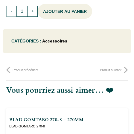
quantité
AJOUTER AU PANIER
de
PELLE
CATÉGORIES :
Accessoires
COL
DE
CYGNE
Produit précédent
Produit suivant
MANCHE
EN
Vous pourriez aussi aimer… ❤️
HETRE
-
25CM
BLAD GOMTARO 270-8 – 270MM
BLAD GOMTARO 270-8