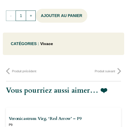
quantité
AJOUTER AU PANIER
de
Persicaria
CATÉGORIES :
Vivace
ampl.
'Bonfire'
- P9
Produit précédent
Produit suivant
Vous pourriez aussi aimer… ❤️
Veronicastrum Virg. ‘Red Arrow’ – P9
P9