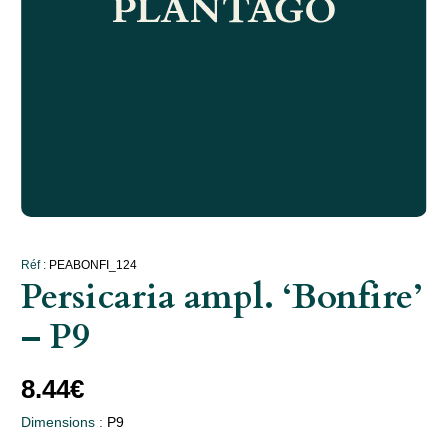
Réf :
PEABONFI_124
Persicaria ampl. ‘Bonfire’
– P9
8.44
€
Dimensions :
P9