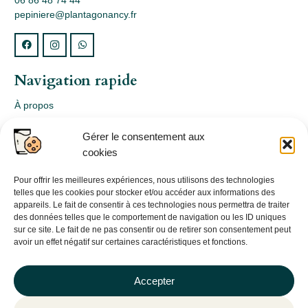
06 86 48 74 44
pepiniere@plantagonancy.fr
Navigation rapide
À propos
Webshop
Gérer le consentement aux
Nos produits
cookies
Conception
Consultation
Pour offrir les meilleures expériences, nous utilisons des technologies
telles que les cookies pour stocker et/ou accéder aux informations des
Contact
appareils. Le fait de consentir à ces technologies nous permettra de traiter
des données telles que le comportement de navigation ou les ID uniques
Informations légales
sur ce site. Le fait de ne pas consentir ou de retirer son consentement peut
avoir un effet négatif sur certaines caractéristiques et fonctions.
Mentions légales
Politique de confidentialité
Accepter
Politique de cookies (UE)