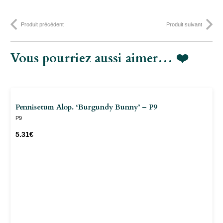
- P9
Produit précédent
Produit suivant
Vous pourriez aussi aimer… ❤️
Pennisetum Alop. ‘Burgundy Bunny’ – P9
P9
5.31
€