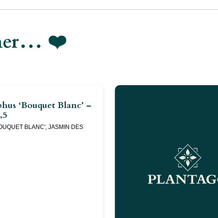
imer… ❤️
phus ‘Bouquet Blanc’ –
,5
OUQUET BLANC', JASMIN DES