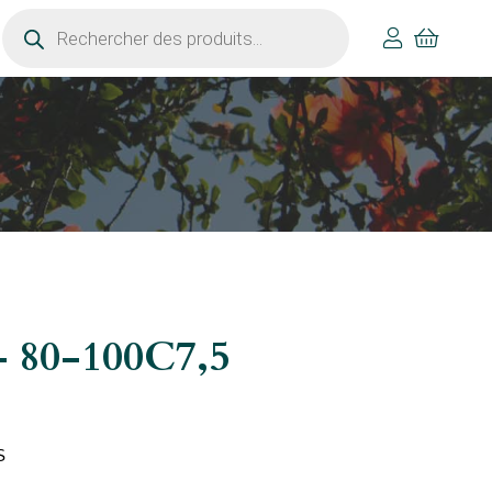
Recherche
de
produits
– 80-100C7,5
S