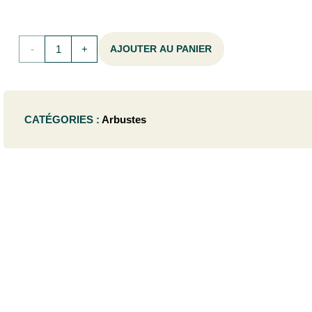
quantité
AJOUTER AU PANIER
de
Philadelphus
CATÉGORIES :
Arbustes
'Virginal'
- 80-
100C7,5