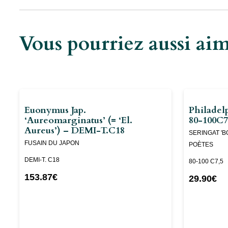
Vous pourriez aussi a
Euonymus Jap.
Philadel
‘Aureomarginatus’ (= ‘el.
80-100C7
Aureus’) – DEMI-T.C18
SERINGAT 'B
FUSAIN DU JAPON
POÈTES
DEMI-T. C18
80-100 C7,5
153.87
€
29.90
€