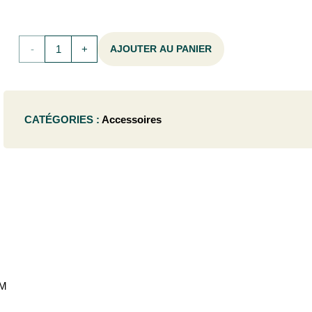
quantité
AJOUTER AU PANIER
de
Phlox
CATÉGORIES :
Accessoires
(p)
'Bright
Eyes'
- C2
CM