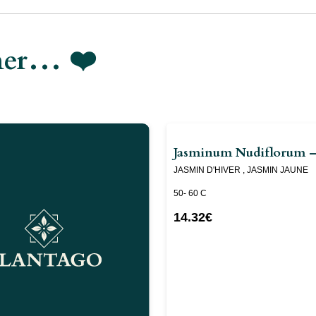
imer… ❤️
Jasminum Nudiflorum –
JASMIN D'HIVER , JASMIN JAUNE
50- 60 C
14.32
€