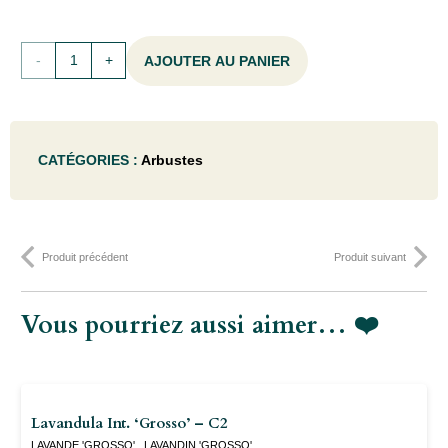
quantité
AJOUTER AU PANIER
de
Physocarpus
CATÉGORIES :
Arbustes
opulif.
'Dart's
Gold'
Produit précédent
Produit suivant
- 80-
100C12
Vous pourriez aussi aimer… ❤️
Lavandula Int. ‘Grosso’ – C2
LAVANDE 'GROSSO' , LAVANDIN 'GROSSO'