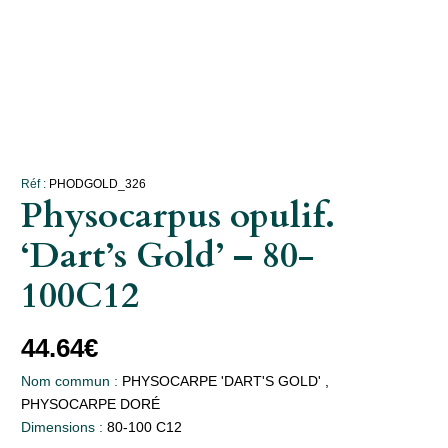
Réf :
PHODGOLD_326
Physocarpus opulif.
‘Dart’s Gold’ – 80-
100C12
44.64
€
Nom commun :
PHYSOCARPE 'DART'S GOLD' ,
PHYSOCARPE DORÉ
Dimensions :
80-100 C12