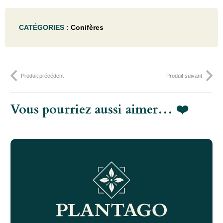
Pinus
CATÉGORIES :
Conifères
mugo
'Laurin'
- 35-
Produit précédent
Produit suivant
40C12
Vous pourriez aussi aimer… ❤️