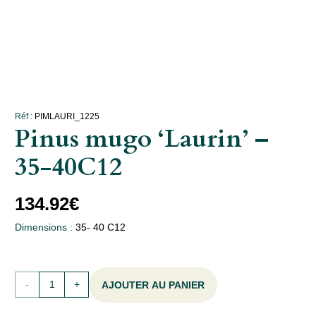
Réf :
PIMLAURI_1225
Pinus mugo ‘Laurin’ –
35-40C12
134.92
€
Dimensions :
35- 40 C12
quantité
AJOUTER AU PANIER
de