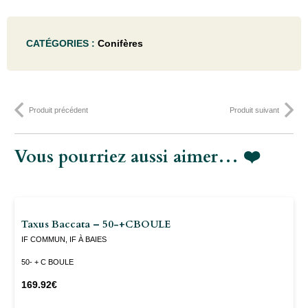
Pinus
CATÉGORIES :
Conifères
mugo
'Mugo'
(='mughus')
Produit précédent
Produit suivant
- 40-
50C15
Vous pourriez aussi aimer… ❤️
Taxus Baccata – 50-+CBOULE
IF COMMUN, IF À BAIES
50- + C BOULE
169.92
€