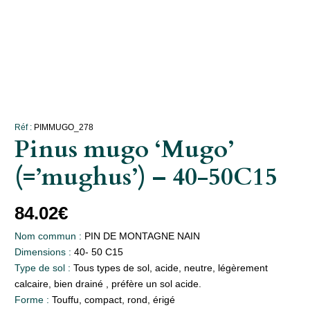
Réf :
PIMMUGO_278
Pinus mugo ‘Mugo’
(=’mughus’) – 40-50C15
84.02
€
Nom commun :
PIN DE MONTAGNE NAIN
Dimensions :
40- 50 C15
Type de sol :
Tous types de sol, acide, neutre, légèrement
calcaire, bien drainé , préfère un sol acide.
Forme :
Touffu, compact, rond, érigé