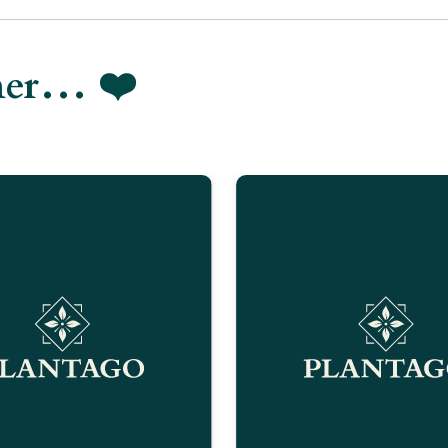
imer… ❤️