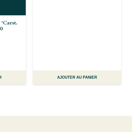
 ‘carst.
80
R
AJOUTER AU PANIER