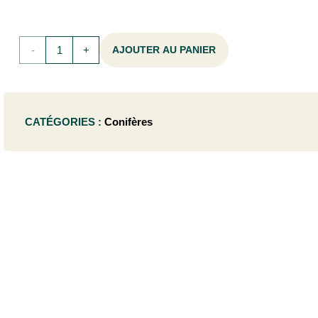
quantité
AJOUTER AU PANIER
de
Pinus
CATÉGORIES :
Conifères
nigra
nigra
-
12/14HTC