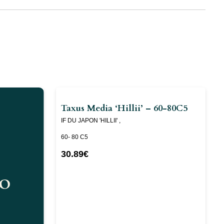
Taxus Media ‘Hillii’ – 60-80C5
IF DU JAPON 'HILLII' ,
60- 80 C5
30.89
€