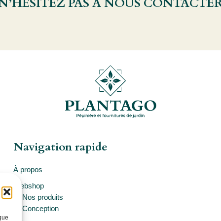
 N’HÉSITEZ PAS À NOUS CONTACTE
Navigation rapide
À propos
Webshop
Nos produits
Conception
 que