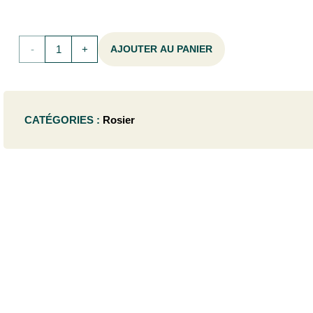
quantité
AJOUTER AU PANIER
de
Rosa
CATÉGORIES :
Rosier
'Fräulein
Maria'®
-
CONT.