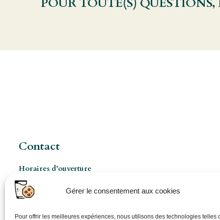
POUR TOUTE(S) QUESTIONS,
Contact
Horaires d’ouverture
Les Mercredis de 8h à 17h
Gérer le consentement aux cookies
Ouverture pro à 8h 5jours/7 (sur rendez-vous)
06 86 48 74 44
Pour offrir les meilleures expériences, nous utilisons des technologies telles