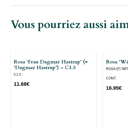
Vous pourriez aussi a
Rosa ‘Frau Dagmar Hastrup’ (=
Rosa ‘Wi
‘dagmar Hastrup’) – C1.5
ROSA (F) 'WI
C1.5
CONT.
11.68
€
16.95
€