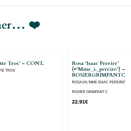
imer… ❤️
tte Tros’ – CONT.
Rosa ‘Isaac Pereire’
(=’mme_i._pereire’) –
TTE TROS'
ROSIERGRIMPANTC
ROSA (H) 'MME ISAAC PEREIRE'
ROSIER GRIMPANT C
22.91
€