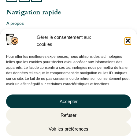
Navigation rapide
À propos
Webshop
Gérer le consentement aux
Nos produits
cookies
Conception
Consultation
Pour offrir les meilleures expériences, nous utilisons des technologies
telles que les cookies pour stocker et/ou accéder aux informations des
Contact
appareils. Le fait de consentir à ces technologies nous permettra de traiter
des données telles que le comportement de navigation ou les ID uniques
Informations légales
sur ce site. Le fait de ne pas consentir ou de retirer son consentement peut
avoir un effet négatif sur certaines caractéristiques et fonctions.
Mentions légales
Politique de confidentialité
Accepter
Politique de cookies (UE)
Refuser
CGV
Voir les préférences
©
Plantago
– 2026 | Site internet réalisé par l’agence web
Hé-