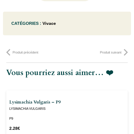
de
Saxifraga
CATÉGORIES :
Vivace
cort.
'Black
Ruby'
Produit précédent
Produit suivant
- P9
Vous pourriez aussi aimer… ❤️
Lysimachia Vulgaris – P9
LYSIMACHIA VULGARIS
P9
2.28
€