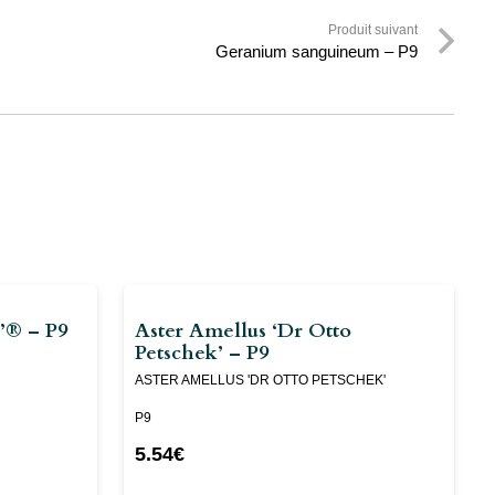
Produit suivant
Geranium sanguineum – P9
e’® – P9
Aster Amellus ‘Dr Otto
Petschek’ – P9
ASTER AMELLUS 'DR OTTO PETSCHEK'
P9
5.54
€