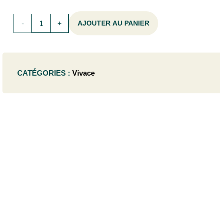
quantité
AJOUTER AU PANIER
de
Sedum
CATÉGORIES :
Vivace
hybr.
'Sunsparkler
Blue
Pearl'®
- P9