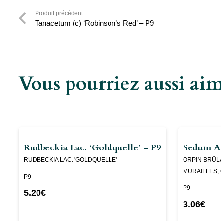
Produit précédent
Tanacetum (c) ‘Robinson’s Red’ – P9
Vous pourriez aussi a
Rudbeckia Lac. ‘Goldquelle’ – P9
Sedum Ac
RUDBECKIA LAC. 'GOLDQUELLE'
ORPIN BRÛLA
MURAILLES,
P9
P9
5.20
€
3.06
€