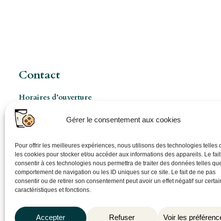
Contact
Horaires d’ouverture
Les Mercredis de 8h à 17h
Gérer le consentement aux cookies
Ouverture pro à 8h 5jours/7 (sur rendez-vous)
06 86 48 74 44
Pour offrir les meilleures expériences, nous utilisons des technologies telles
les cookies pour stocker et/ou accéder aux informations des appareils. Le fait
pepiniere@plantagonancy.fr
consentir à ces technologies nous permettra de traiter des données telles que
comportement de navigation ou les ID uniques sur ce site. Le fait de ne pas
consentir ou de retirer son consentement peut avoir un effet négatif sur certa
caractéristiques et fonctions.
Accepter
Refuser
Voir les préférenc