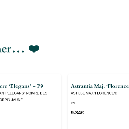
imer… ❤️
re ‘Elegans’ – P9
Astrantia Maj. ‘Florenc
NT 'ELEGANS', POIVRE DES
ASTILBE MAJ. 'FLORENCE'®
 ORPIN JAUNE
P9
9.34
€