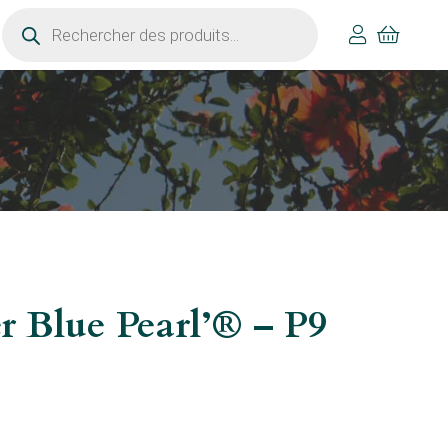
Recherche
de
produits
r Blue Pearl’® – P9