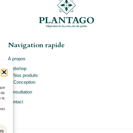
Navigation rapide
À propos
Webshop
Nos produits
Conception
 que
Consultation
 de
 le
Contact
ines
es