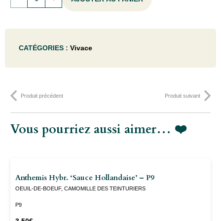
de
Stachys
CATÉGORIES :
Vivace
byz.
'Big
Ears'
Produit précédent
Produit suivant
(=
'helene
Vous pourriez aussi aimer… ❤️
v.
stein')
- P9
Anthemis Hybr. ‘Sauce Hollandaise’ – P9
OEUIL-DE-BOEUF, CAMOMILLE DES TEINTURIERS
P9
3.50
€