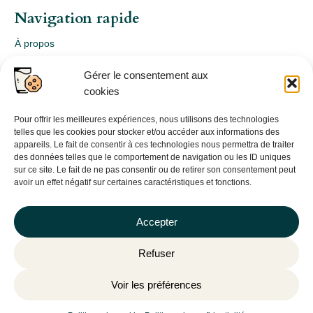
Navigation rapide
À propos
Webshop
Gérer le consentement aux
Nos produits
cookies
Conception
Consultation
Pour offrir les meilleures expériences, nous utilisons des technologies
telles que les cookies pour stocker et/ou accéder aux informations des
Contact
appareils. Le fait de consentir à ces technologies nous permettra de traiter
des données telles que le comportement de navigation ou les ID uniques
Informations légales
sur ce site. Le fait de ne pas consentir ou de retirer son consentement peut
avoir un effet négatif sur certaines caractéristiques et fonctions.
Mentions légales
Politique de confidentialité
Accepter
Politique de cookies (UE)
Refuser
CGV
Voir les préférences
©
Plantago
– 2026 | Site internet réalisé par l’agence web
Hé-