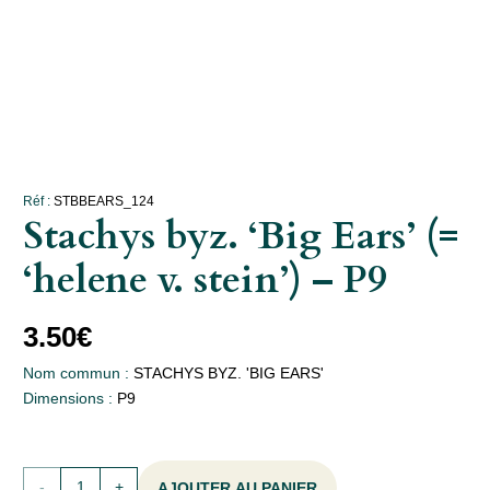
Réf :
STBBEARS_124
Stachys byz. ‘Big Ears’ (=
‘helene v. stein’) – P9
3.50
€
Nom commun :
STACHYS BYZ. 'BIG EARS'
Dimensions :
P9
quantité
AJOUTER AU PANIER