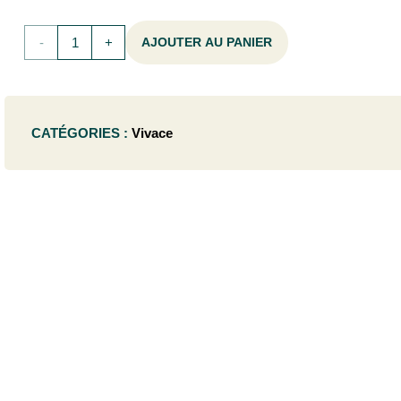
quantité
AJOUTER AU PANIER
de
Echinacea
CATÉGORIES :
Vivace
purp.
'Cheyenne
Spirit'
- P9