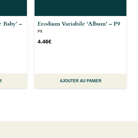
 Baby’ –
Erodium Variabile ‘Album’ – P9
P9
4.46
€
R
AJOUTER AU PANIER