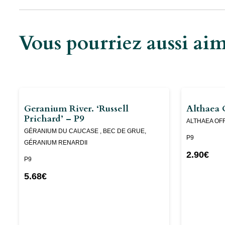
Vous pourriez aussi a
Geranium River. ‘Russell
Althaea O
Prichard’ – P9
ALTHAEA OFF
GÉRANIUM DU CAUCASE , BEC DE GRUE,
P9
GÉRANIUM RENARDII
2.90
€
P9
5.68
€