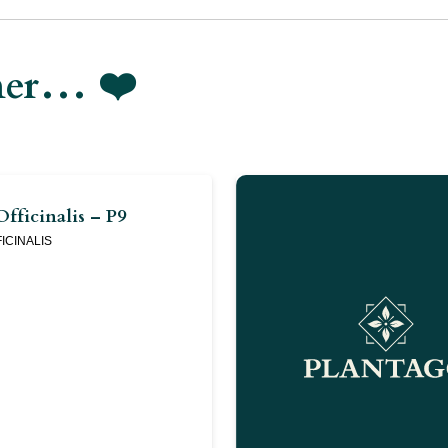
imer… ❤️
fficinalis – P9
ICINALIS