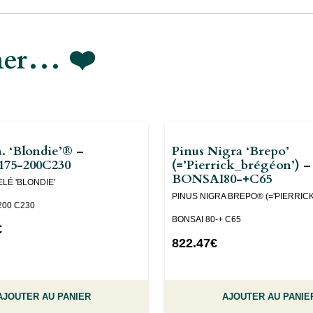
imer… ❤️
n. ‘Blondie’® –
Pinus Nigra ‘Brepo’
75-200C230
(=’pierrick_brégéon’) –
BONSAI80-+C65
LÉ 'BLONDIE'
PINUS NIGRA BREPO® (='PIERRIC
200 C230
BONSAI 80-+ C65
€
822.47
€
AJOUTER AU PANIER
AJOUTER AU PANIE