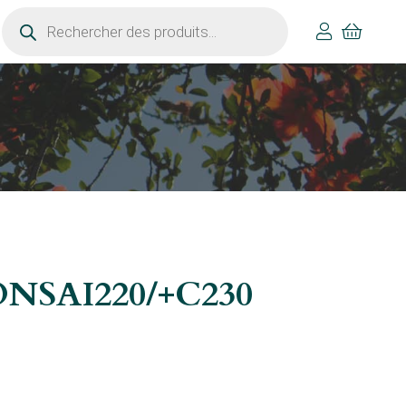
Recherche
de
produits
BONSAI220/+C230