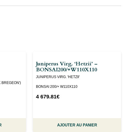
Juniperus Virg. ‘Hetzii’ –
BONSAI200/+W110X110
JUNIPERUS VIRG. 'HETZII'
K BREGEON')
BONSAI 200/+ W110X110
4 679.81
€
R
AJOUTER AU PANIER