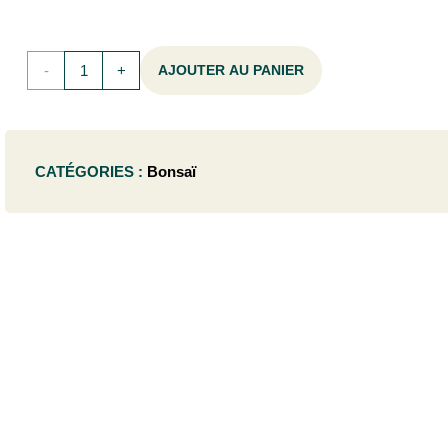
quantité
AJOUTER AU PANIER
de
Ilex
CATÉGORIES :
Bonsaï
cren.
'Kin-
me' -
BONSAI220/+C230