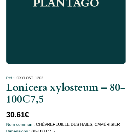
Réf :
LOXYLOST_1202
Lonicera xylosteum – 80-
100C7,5
30.61
€
Nom commun :
CHÈVREFEUILLE DES HAIES, CAMÉRISIER
Dimensions :
80-100 C7,5