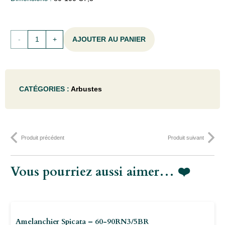
quantité
AJOUTER AU PANIER
de
Lonicera
CATÉGORIES :
Arbustes
xylosteum
- 80-
100C7,5
Produit précédent
Produit suivant
Vous pourriez aussi aimer… ❤️
Amelanchier Spicata – 60-90RN3/5BR