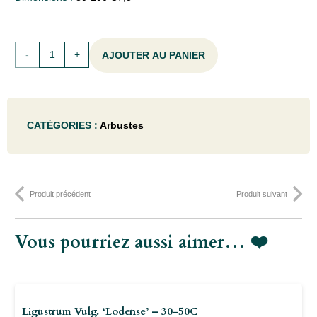
quantité
AJOUTER AU PANIER
de
Osmanthus
CATÉGORIES :
Arbustes
heterophyllus
(=illicifolius)
- 80-
Produit précédent
Produit suivant
100C7,5
Vous pourriez aussi aimer… ❤️
Ligustrum Vulg. ‘Lodense’ – 30-50C